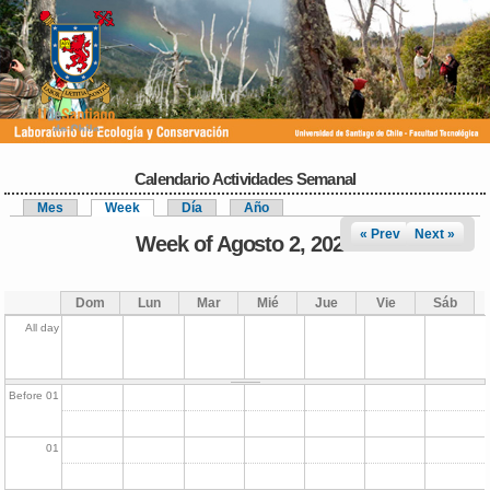
Pasar al
contenido
principal
Calendario Actividades Semanal
Mes
Week
(solapa activa)
Día
Año
Solapas principales
« Prev
Next »
Week of Agosto 2, 2026
Dom
Lun
Mar
Mié
Jue
Vie
Sáb
All day
Before 01
01