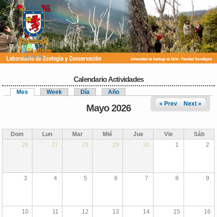
Pasar al
contenido
principal
Calendario Actividades
Mes
(solapa activa)
Week
Día
Año
Solapas principales
« Prev
Next »
Mayo 2026
Dom
Lun
Mar
Mié
Jue
Vie
Sáb
26
27
28
29
30
1
2
3
4
5
6
7
8
9
10
11
12
13
14
15
16