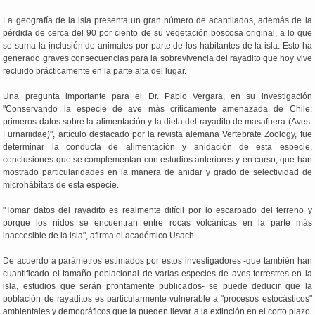
La geografía de la isla presenta un gran número de acantilados, además de la
pérdida de cerca del 90 por ciento de su vegetación boscosa original, a lo que
se suma la inclusión de animales por parte de los habitantes de la isla. Esto ha
generado graves consecuencias para la sobrevivencia del rayadito que hoy vive
recluido prácticamente en la parte alta del lugar.
Una pregunta importante para el Dr. Pablo Vergara, en su investigación
"Conservando la especie de ave más críticamente amenazada de Chile:
primeros datos sobre la alimentación y la dieta del rayadito de masafuera (Aves:
Furnariidae)", artículo destacado por la revista alemana Vertebrate Zoology, fue
determinar la conducta de alimentación y anidación de esta especie,
conclusiones que se complementan con estudios anteriores y en curso, que han
mostrado particularidades en la manera de anidar y grado de selectividad de
microhábitats de esta especie.
"Tomar datos del rayadito es realmente difícil por lo escarpado del terreno y
porque los nidos se encuentran entre rocas volcánicas en la parte más
inaccesible de la isla", afirma el académico Usach.
De acuerdo a parámetros estimados por estos investigadores -que también han
cuantificado el tamaño poblacional de varias especies de aves terrestres en la
isla, estudios que serán prontamente publicados- se puede deducir que la
población de rayaditos es particularmente vulnerable a "procesos estocásticos"
ambientales y demográficos que la pueden llevar a la extinción en el corto plazo.