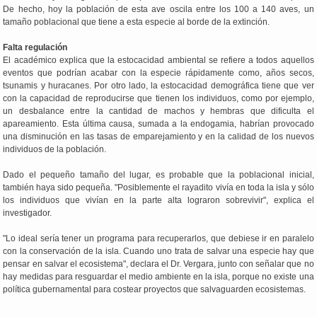
De hecho, hoy la población de esta ave oscila entre los 100 a 140 aves, un
tamaño poblacional que tiene a esta especie al borde de la extinción.
Falta regulación
El académico explica que la estocacidad ambiental se refiere a todos aquellos
eventos que podrían acabar con la especie rápidamente como, años secos,
tsunamis y huracanes. Por otro lado, la estocacidad demográfica tiene que ver
con la capacidad de reproducirse que tienen los individuos, como por ejemplo,
un desbalance entre la cantidad de machos y hembras que dificulta el
apareamiento. Esta última causa, sumada a la endogamia, habrían provocado
una disminución en las tasas de emparejamiento y en la calidad de los nuevos
individuos de la población.
Dado el pequeño tamaño del lugar, es probable que la poblacional inicial,
también haya sido pequeña. "Posiblemente el rayadito vivía en toda la isla y sólo
los individuos que vivían en la parte alta lograron sobrevivir", explica el
investigador.
"Lo ideal sería tener un programa para recuperarlos, que debiese ir en paralelo
con la conservación de la isla. Cuando uno trata de salvar una especie hay que
pensar en salvar el ecosistema", declara el Dr. Vergara, junto con señalar que no
hay medidas para resguardar el medio ambiente en la isla, porque no existe una
política gubernamental para costear proyectos que salvaguarden ecosistemas.