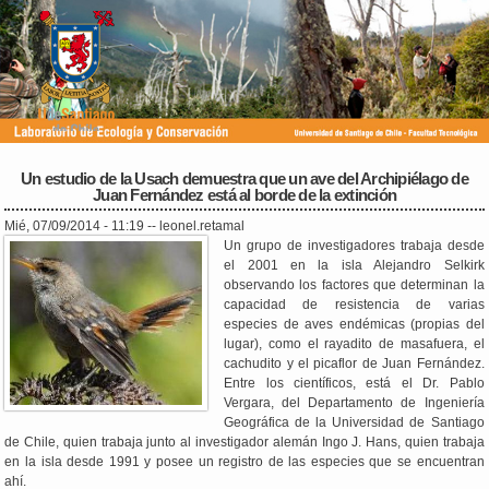
Pasar al
contenido
principal
Un estudio de la Usach demuestra que un ave del Archipiélago de
Juan Fernández está al borde de la extinción
Mié, 07/09/2014 - 11:19
--
leonel.retamal
Un grupo de investigadores trabaja desde
el 2001 en la isla Alejandro Selkirk
observando los factores que determinan la
capacidad de resistencia de varias
especies de aves endémicas (propias del
lugar), como el rayadito de masafuera, el
cachudito y el picaflor de Juan Fernández.
Entre los científicos, está el Dr. Pablo
Vergara, del Departamento de Ingeniería
Geográfica de la Universidad de Santiago
de Chile, quien trabaja junto al investigador alemán Ingo J. Hans, quien trabaja
en la isla desde 1991 y posee un registro de las especies que se encuentran
ahí.